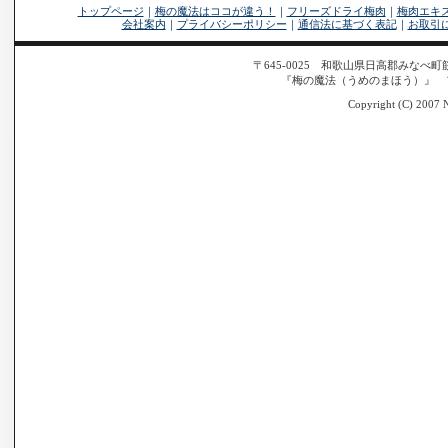
トップページ
｜
梅の魔法はココが違う！
｜
フリーズドライ梅肉
｜
梅肉エキ
会社案内
｜
プライバシーポリシー
｜
通信法に基づく表記
｜
お取引
〒645-0025 和歌山県日高郡みなべ町筋317
『梅の魔法（うめのまほう）』 
Copyright (C) 2007 N