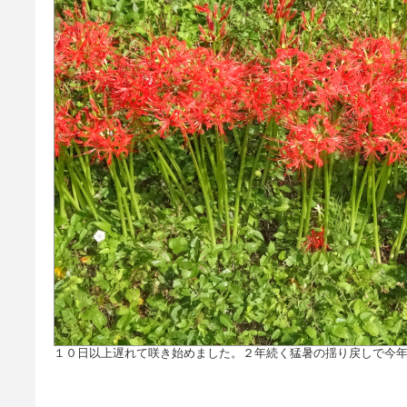
１０日以上遅れて咲き始めました。２年続く猛暑の揺り戻しで今